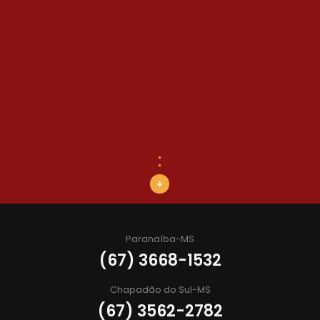
arrow_downward
Paranaíba-MS
(67) 3668-1532
Chapadão do Sul-MS
(67) 3562-2782