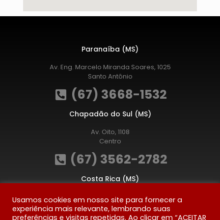
Paranaíba (MS)
Av. Eng. Marcelo Miranda Soares, 1025
Santo Antônio
(67) 3668-1532
Chapadão do Sul (MS)
Av. Oito, 1108
Centro
(67) 3562-2782
Costa Rica (MS)
Av. Kendi Nakai, 205
Usamos cookies em nosso site para fornecer a
Jardim São Luís
experiência mais relevante, lembrando suas
preferências e visitas repetidas. Ao clicar em “ACEITAR