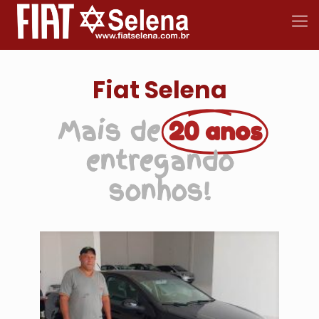
Fiat Selena
Mais de
20 anos
entregando
sonhos!